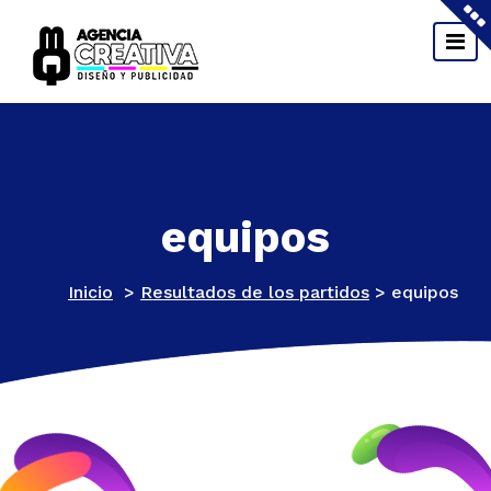
Saltar
al
contenido
Material POP, Impresión, Diseño Gráfico y Web,
Sublimación y Grabado Laser.
equipos
Inicio
>
Resultados de los partidos
>
equipos