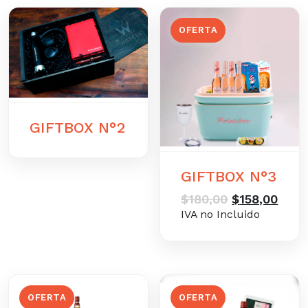
OFERTA
GIFTBOX N°2
GIFTBOX N°3
El
El
$
180,00
$
158,00
precio
preci
IVA no Incluido
original
actu
era:
es:
$180,00.
$158,
OFERTA
OFERTA