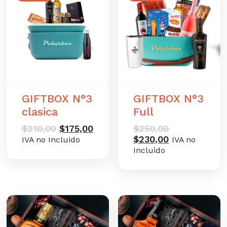
GIFTBOX N°3
GIFTBOX N°3
clasica
Full
El
El
El
$
210,00
$
175,00
$
250,00
precio
precio
precio
El
$
230,00
IVA no Incluido
IVA no
original
actual
original
precio
Incluido
era:
es:
era:
actual
$210,00.
$175,00.
$250,00.
es:
$230,00.