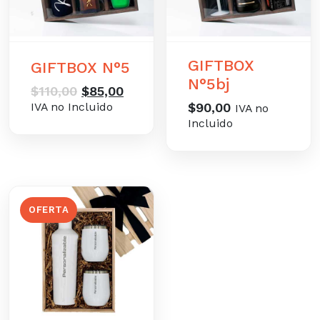
GIFTBOX
GIFTBOX N°5
N°5bj
El
El
$
110,00
$
85,00
precio
precio
IVA no Incluido
$
90,00
IVA no
original
actual
Incluido
era:
es:
$110,00.
$85,00.
OFERTA