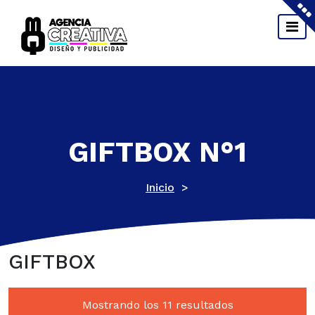
Saltar
al
contenido
Material POP, Impresión, Diseño Gráfico y Web,
Sublimación y Grabado Laser.
GIFTBOX N°1
Inicio
>
GIFTBOX
Mostrando los 11 resultados