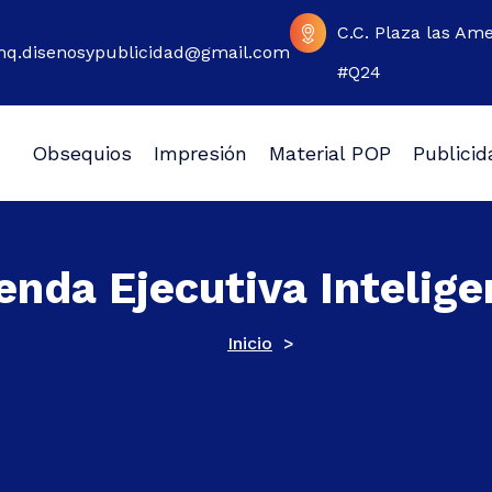
C.C. Plaza las Ame
q.disenosypublicidad@gmail.com
#Q24
Obsequios
Impresión
Material POP
Publicid
 Web, Sublimación y Grabado Laser.
enda Ejecutiva Intelige
Inicio
>