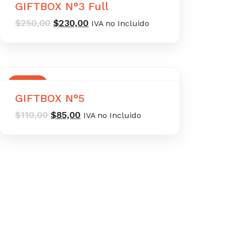
GIFTBOX N°3 Full
El
El
$
250,00
$
230,00
IVA no Incluido
precio
precio
original
actual
era:
es:
$250,00.
$230,00.
OFERTA
GIFTBOX N°5
El
El
$
110,00
$
85,00
IVA no Incluido
precio
precio
original
actual
era:
es:
$110,00.
$85,00.