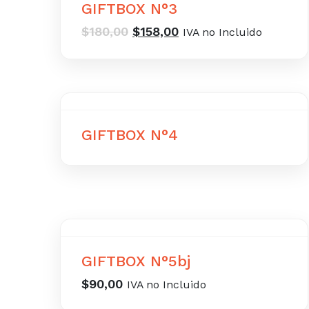
GIFTBOX N°3
El
El
$
180,00
$
158,00
IVA no Incluido
precio
precio
original
actual
era:
es:
$180,00.
$158,00.
GIFTBOX N°4
GIFTBOX N°5bj
$
90,00
IVA no Incluido