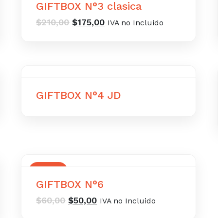
GIFTBOX N°3 clasica
El
El
$
210,00
$
175,00
IVA no Incluido
precio
precio
original
actual
era:
es:
$210,00.
$175,00.
GIFTBOX N°4 JD
OFERTA
GIFTBOX N°6
El
El
$
60,00
$
50,00
IVA no Incluido
precio
precio