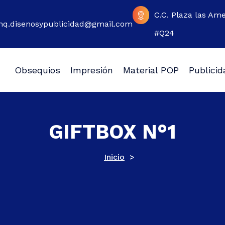
C.C. Plaza las Ame
q.disenosypublicidad@gmail.com
#Q24
Obsequios
Impresión
Material POP
Publicid
 Web, Sublimación y Grabado Laser.
GIFTBOX N°1
Inicio
>