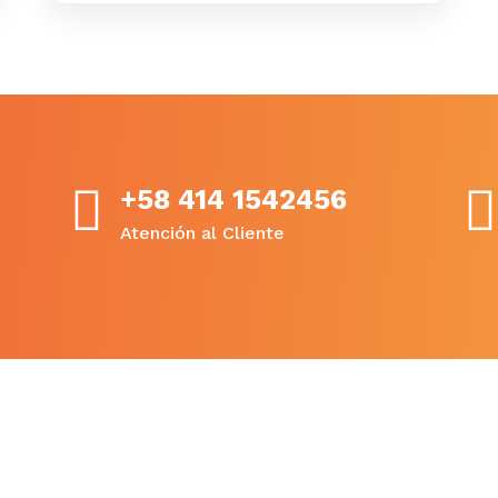
original
actual
era:
es:
$60,00.
$50,00.
+58 414 1542456
Atención al Cliente
ves
Buscar en MQ