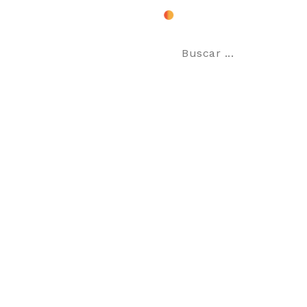
 2024
Buscar:
embre 2023
embre 2023