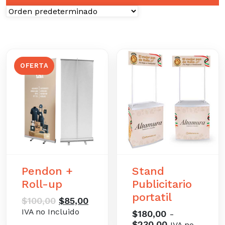
OFERTA
Pendon +
Stand
Roll-up
Publicitario
portatil
El
El
$
100,00
$
85,00
precio
precio
IVA no Incluido
$
180,00
-
original
actual
Rango
$
230,00
IVA no