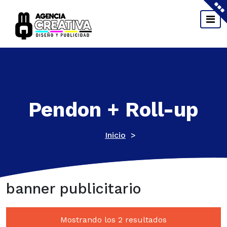
Saltar
al
contenido
Material POP, Impresión, Diseño Gráfico y Web,
Sublimación y Grabado Laser.
Pendon + Roll-up
Inicio
>
banner publicitario
Mostrando los 2 resultados